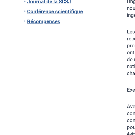
l’i
Journal de la SCSJ
nou
Conférence scientifique
ing
Récompenses
Les
rec
pro
ont
de 
nat
cha
Exe
Ave
con
com
pou
évi