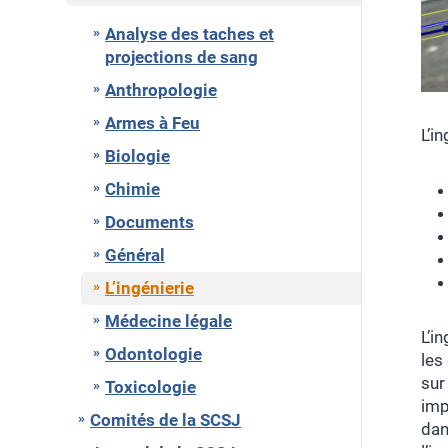
Analyse des taches et
projections de sang
Anthropologie
Armes à Feu
L’i
Biologie
Chimie
Documents
Général
L’ingénierie
Médecine légale
L’i
Odontologie
les
sur
Toxicologie
imp
Comités de la SCSJ
dan