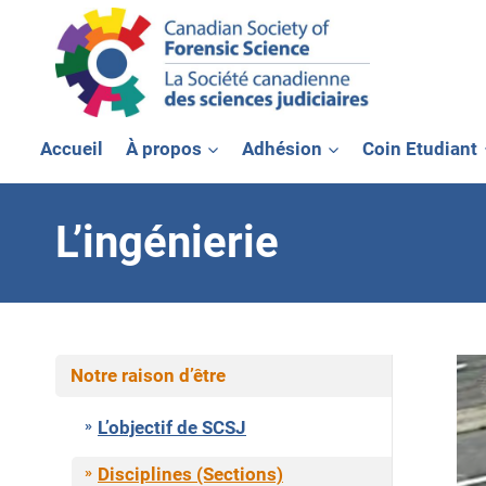
Aller
au
contenu
Accueil
À propos
Adhésion
Coin Etudiant
L’ingénierie
Notre raison d’être
L’objectif de SCSJ
Disciplines (Sections)