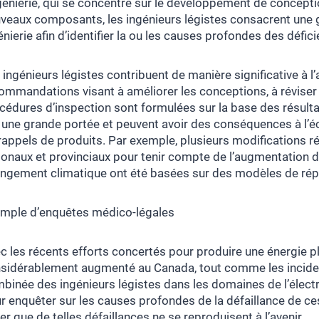
ngénierie, qui se concentre sur le développement de concepti
veaux composants, les ingénieurs légistes consacrent une gra
énierie afin d’identifier la ou les causes profondes des déf
 ingénieurs légistes contribuent de manière significative à l’
ommandations visant à améliorer les conceptions, à réviser 
cédures d’inspection sont formulées sur la base des résult
 une grande portée et peuvent avoir des conséquences à l’éch
rappels de produits. Par exemple, plusieurs modifications 
ionaux et provinciaux pour tenir compte de l’augmentation d
ngement climatique ont été basées sur des modèles de rép
mple d’enquêtes médico-légales
c les récents efforts concertés pour produire une énergie plu
sidérablement augmenté au Canada, tout comme les incidents 
binée des ingénieurs légistes dans les domaines de l’électri
r enquêter sur les causes profondes de la défaillance de ces
ter que de telles défaillances ne se reproduisent à l’avenir.