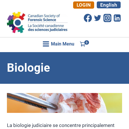
Aller
LOGIN
English
au
contenu
0
Main Menu
Biologie
La biologie judiciaire se concentre principalement