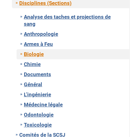
Disciplines (Sections)
Analyse des taches et projections de
sang
Anthropologie
Armes à Feu
Biologie
Chimie
Documents
Général
L’ingénierie
Médecine légale
Odontologie
Toxicologie
Comités de la SCSJ