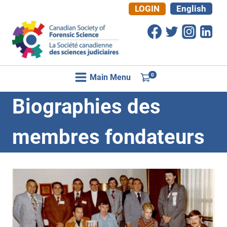
Aller
LOGIN
English
au
contenu
0
Main Menu
Biographies des
membres fondateurs