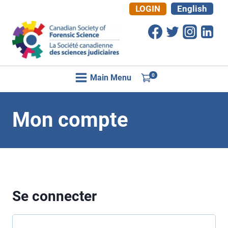
Aller
LOGIN
English
au
contenu
0
Main Menu
Mon compte
Se connecter