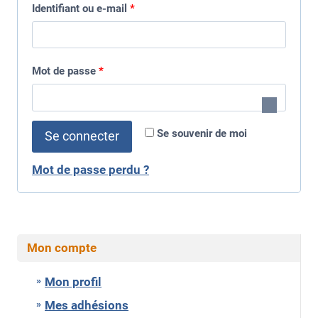
O
Identifiant ou e-mail
*
b
l
O
Mot de passe
*
i
b
g
l
Se souvenir de moi
Se connecter
a
i
t
Mot de passe perdu ?
g
o
a
i
t
r
Mon compte
o
e
i
Mon profil
r
Mes adhésions