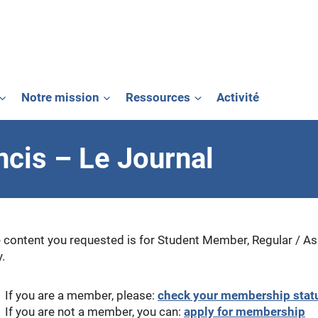
Notre mission
Ressources
Activité
ncis – Le Journal
 content you requested is for Student Member, Regular / 
y.
If you are a member, please:
check your membership stat
If you are not a member, you can:
apply for membership