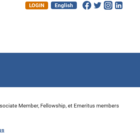
LOGIN
English
Associate Member, Fellowship, et Emeritus members
us