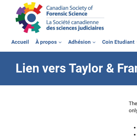
Aller
au
contenu
Accueil
À propos
Adhésion
Coin Etudiant
Lien vers Taylor & Fra
The
onl